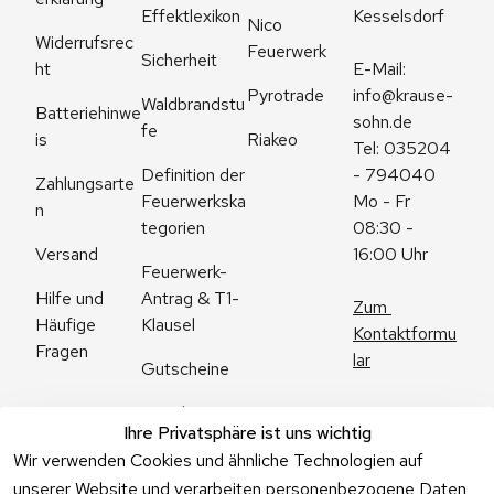
Effektlexikon
Kesselsdorf
Nico 
Widerrufsrec
Feuerwerk
Sicherheit
ht
E-Mail: 
Pyrotrade
info@krause-
Waldbrandstu
Batteriehinwe
sohn.de
fe
is
Riakeo
Tel: 035204 
Definition der 
- 794040
Zahlungsarte
Feuerwerkska
Mo - Fr 
n
tegorien
08:30 - 
Versand
16:00 Uhr
Feuerwerk-
Antrag & T1-
Hilfe und 
Zum 
Klausel
Häufige 
Kontaktformu
Fragen
lar
Gutscheine
Angebote
Ihre Privatsphäre ist uns wichtig
Feuerwerk 
Wir verwenden Cookies und ähnliche Technologien auf
Online kaufen
unserer Website und verarbeiten personenbezogene Daten