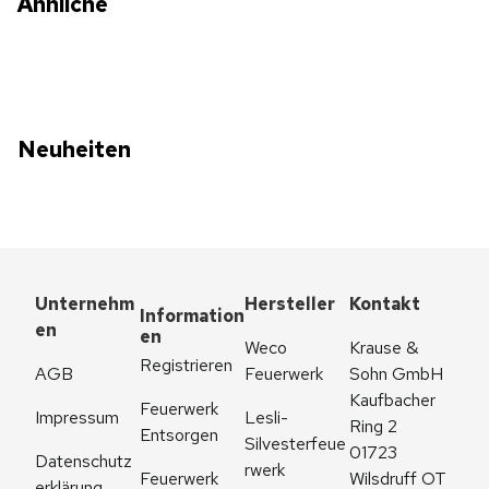
Ähnliche
Neuheiten
Unternehm
Hersteller
Kontakt
Information
en
en
Weco 
Krause & 
Registrieren
AGB
Feuerwerk
Sohn GmbH
Kaufbacher 
Feuerwerk 
Impressum
Lesli-
Ring 2
Entsorgen
Silvesterfeue
01723 
Datenschutz
rwerk
Feuerwerk 
Wilsdruff OT 
erklärung