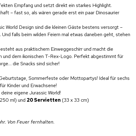
kten Empfang und setzt direkt ein starkes Highlight.
ft – fast so, als wären gerade erst ein paar Dinosaurier
sic World Design sind die kleinen Gäste bestens versorgt –
 Und falls beim wilden Feiern mal etwas daneben geht, stehen
 besteht aus praktischem Einweggeschirr und macht die
ven und dem ikonischen T-Rex-Logo. Perfekt abgestimmt für
Sorge… die Snacks sind sicher!
ür Geburtstage, Sommerfeste oder Mottopartys! Ideal für sechs
für Kinder und Erwachsene!
deine eigene Jurassic World!
 250 ml) und
20 Servietten
(33 x 33 cm)
hr. Von Feuer fernhalten.