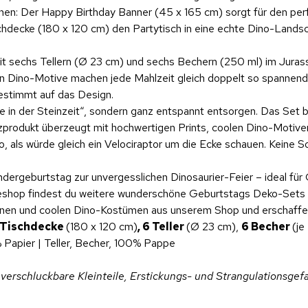
n: Der Happy Birthday Banner (45 x 165 cm) sorgt für den perfe
hdecke (180 x 120 cm) den Partytisch in eine echte Dino-Landscha
Mit sechs Tellern (Ø 23 cm) und sechs Bechern (250 ml) im Juras
n Dino-Motive machen jede Mahlzeit gleich doppelt so spannend.
gestimmt auf das Design.
e in der Steinzeit“, sondern ganz entspannt entsorgen. Das Set
zenzprodukt überzeugt mit hochwertigen Prints, coolen Dino-Moti
so, als würde gleich ein Velociraptor um die Ecke schauen. Keine 
indergeburtstag zur unvergesslichen Dinosaurier-Feier – ideal f
ineshop findest du weitere wunderschöne Geburtstags Deko-Sets 
nen und coolen Dino-Kostümen aus unserem Shop und erschaffe 
1 Tischdecke
(180 x 120 cm)
, 6 Teller
(Ø 23 cm),
6 Becher
(je
 Papier | Teller, Becher, 100% Pappe
verschluckbare Kleinteile, Erstickungs- und Strangulationsgefa