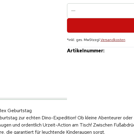
*
inkl. ges. MwSt
zzgl.
Versandkosten
Artikelnummer:
-Rex Geburtstag
burtstag zur echten Dino-Expedition! Ob kleine Abenteurer oder
e Augen und ordentlich Urzeit-Action am Tisch! Zwischen Fußabdrü
 die garantiert für leuchtende Kinderaugen sorgt.