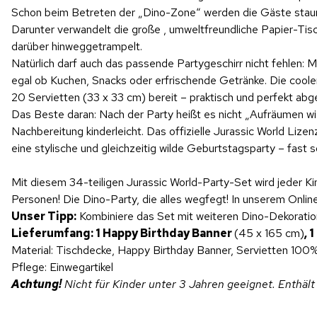
Schon beim Betreten der „Dino-Zone“ werden die Gäste staune
Darunter verwandelt die große , umweltfreundliche Papier-Tisc
darüber hinweggetrampelt.
Natürlich darf auch das passende Partygeschirr nicht fehlen: 
egal ob Kuchen, Snacks oder erfrischende Getränke. Die coole
20 Servietten (33 x 33 cm) bereit – praktisch und perfekt ab
Das Beste daran: Nach der Party heißt es nicht „Aufräumen wi
Nachbereitung kinderleicht. Das offizielle Jurassic World Li
eine stylische und gleichzeitig wilde Geburtstagsparty – fast 
Mit diesem 34-teiligen Jurassic World-Party-Set wird jeder K
Personen! Die Dino-Party, die alles wegfegt! In unserem Onl
Unser Tipp:
Kombiniere das Set mit weiteren Dino-Dekoratio
Lieferumfang: 1 Happy Birthday Banner
(45 x 165 cm)
, 
Material: Tischdecke, Happy Birthday Banner, Servietten 100%
Pflege: Einwegartikel
Achtung!
Nicht für Kinder unter 3 Jahren geeignet. Enthält 