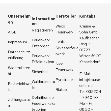
Unternehm
Hersteller
Kontakt
Information
en
en
Weco 
Krause & 
Registrieren
AGB
Feuerwerk
Sohn GmbH
Kaufbacher 
Feuerwerk 
Impressum
Lesli-
Ring 2
Entsorgen
Silvesterfeue
01723 
Datenschutz
rwerk
Feuerwerk 
Wilsdruff OT 
erklärung
Effektlexikon
Kesselsdorf
Nico 
Widerrufsrec
Feuerwerk
Sicherheit
ht
E-Mail: 
Pyrotrade
info@krause-
Waldbrandstu
Batteriehinwe
sohn.de
fe
is
Riakeo
Tel: 035204 
Definition der 
- 794040
Zahlungsarte
Feuerwerkska
Mo - Fr 
n
tegorien
08:30 - 