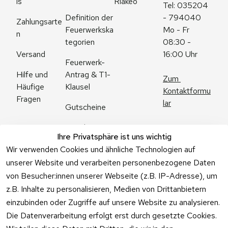
is
Riakeo
Tel: 035204 
Definition der 
- 794040
Zahlungsarte
Feuerwerkska
Mo - Fr 
n
tegorien
08:30 - 
Versand
16:00 Uhr
Feuerwerk-
Antrag & T1-
Hilfe und 
Zum 
Klausel
Häufige 
Kontaktformu
Fragen
lar
Gutscheine
Angebote
Ihre Privatsphäre ist uns wichtig
Feuerwerk 
Wir verwenden Cookies und ähnliche Technologien auf
Online kaufen
unserer Website und verarbeiten personenbezogene Daten
von Besucher:innen unserer Webseite (z.B. IP-Adresse), um
z.B. Inhalte zu personalisieren, Medien von Drittanbietern
einzubinden oder Zugriffe auf unsere Website zu analysieren.
Die Datenverarbeitung erfolgt erst durch gesetzte Cookies.
Vertrag