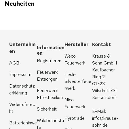
Neuheiten
Unternehm
Hersteller
Kontakt
Information
en
en
Weco 
Krause & 
Registrieren
AGB
Feuerwerk
Sohn GmbH
Kaufbacher 
Feuerwerk 
Impressum
Lesli-
Ring 2
Entsorgen
Silvesterfeue
01723 
Datenschutz
rwerk
Feuerwerk 
Wilsdruff OT 
erklärung
Effektlexikon
Kesselsdorf
Nico 
Widerrufsrec
Feuerwerk
Sicherheit
ht
E-Mail: 
Pyrotrade
info@krause-
Waldbrandstu
Batteriehinwe
sohn.de
fe