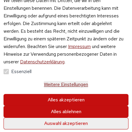
Wir teilen diese Daten mit Dritten, die wir in den
widerrufen
Einstellungen benennen. Die Datenverarbeitung kann mit
Einwilligung oder aufgrund eines berechtigten Interesses
erfolgen. Die Zustimmung kann erteilt oder abgelehnt
werden. Es besteht das Recht, nicht einzuwilligen und die
Einwilligung zu einem späteren Zeitpunkt zu ändern oder zu
widerrufen. Beachten Sie unser
Impressum
und weitere
Hinweise zur Verwendung personenbezogener Daten in
unserer
Datenschutzerklärung
.
Essenziell
Weitere Einstellungen
Alle Preise verstehen sich inkl. der gesetzlichen 
Alles akzeptieren
Mehrwertsteuer und 
zzgl. Versand und Gebühren
.
Alles ablehnen
Krause & Sohn GmbH Kaufbacher Ring 2 01723 
Wilsdruff OT Kesselsdorf
0
0
Auswahl akzeptieren
Startseite
Artikel
Wunschliste
Warenkorb
Einloggen