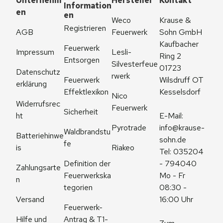
Unternehm
Hersteller
Kontakt
Information
en
en
Weco 
Krause & 
Registrieren
AGB
Feuerwerk
Sohn GmbH
Kaufbacher 
Feuerwerk 
Impressum
Lesli-
Ring 2
Entsorgen
Silvesterfeue
01723 
Datenschutz
rwerk
Feuerwerk 
Wilsdruff OT 
erklärung
Effektlexikon
Kesselsdorf
Nico 
Widerrufsrec
Feuerwerk
Sicherheit
ht
E-Mail: 
Pyrotrade
info@krause-
Waldbrandstu
Batteriehinwe
sohn.de
fe
is
Riakeo
Tel: 035204 
Definition der 
- 794040
Zahlungsarte
Feuerwerkska
Mo - Fr 
n
tegorien
08:30 - 
Versand
16:00 Uhr
Feuerwerk-
Antrag & T1-
Hilfe und 