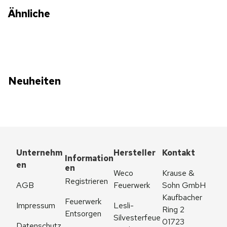
Ähnliche
Neuheiten
Unternehm
Hersteller
Kontakt
Information
en
en
Weco 
Krause & 
Registrieren
AGB
Feuerwerk
Sohn GmbH
Kaufbacher 
Feuerwerk 
Impressum
Lesli-
Ring 2
Entsorgen
Silvesterfeue
01723 
Datenschutz