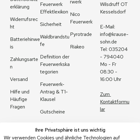
rwerk
Feuerwerk 
Wilsdruff OT 
erklärung
Effektlexikon
Kesselsdorf
Nico 
Widerrufsrec
Feuerwerk
Sicherheit
ht
E-Mail: 
Pyrotrade
info@krause-
Waldbrandstu
Batteriehinwe
sohn.de
fe
is
Riakeo
Tel: 035204 
Definition der 
- 794040
Zahlungsarte
Feuerwerkska
Mo - Fr 
n
tegorien
08:30 - 
Versand
16:00 Uhr
Feuerwerk-
Antrag & T1-
Hilfe und 
Zum 
Klausel
Häufige 
Kontaktformu
Fragen
lar
Gutscheine
Angebote
Ihre Privatsphäre ist uns wichtig
Feuerwerk 
Wir verwenden Cookies und ähnliche Technologien auf