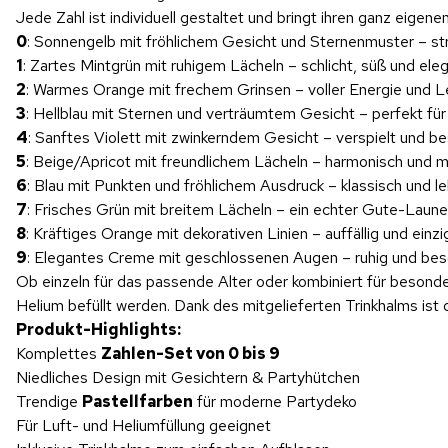
Jede Zahl ist individuell gestaltet und bringt ihren ganz eigen
0
: Sonnengelb mit fröhlichem Gesicht und Sternenmuster – str
1
: Zartes Mintgrün mit ruhigem Lächeln – schlicht, süß und ele
2
: Warmes Orange mit frechem Grinsen – voller Energie und 
3
: Hellblau mit Sternen und verträumtem Gesicht – perfekt für
4
: Sanftes Violett mit zwinkerndem Gesicht – verspielt und be
5
: Beige/Apricot mit freundlichem Lächeln – harmonisch und 
6
: Blau mit Punkten und fröhlichem Ausdruck – klassisch und l
7
: Frisches Grün mit breitem Lächeln – ein echter Gute-Laune
8
: Kräftiges Orange mit dekorativen Linien – auffällig und einzi
9
: Elegantes Creme mit geschlossenen Augen – ruhig und beso
Ob einzeln für das passende Alter oder kombiniert für besonder
Helium befüllt werden. Dank des mitgelieferten Trinkhalms ist
Produkt-Highlights:
Komplettes
Zahlen-Set von 0 bis 9
Niedliches Design mit Gesichtern & Partyhütchen
Trendige
Pastellfarben
für moderne Partydeko
Für Luft- und Heliumfüllung geeignet