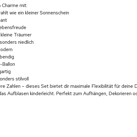
en Charme mit:
ahlt wie ein kleiner Sonnenschein
gant
Lebensfreude
 kleine Träumer
sonders niedlich
modern
ebendig
-Ballon
gartig
nders stilvoll
e Zahlen – dieses Set bietet dir maximale Flexibilität für deine 
 das Aufblasen kinderleicht. Perfekt zum Aufhängen, Dekorieren 