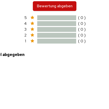
Bewertung abgeben
5
( 0 )
4
( 0 )
3
( 0 )
2
( 0 )
1
( 0 )
el abgegeben