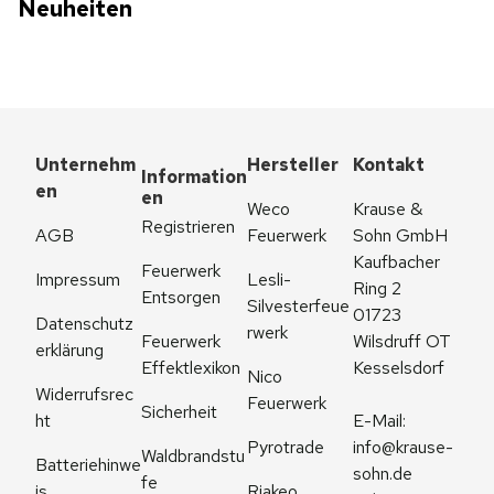
Neuheiten
Unternehm
Hersteller
Kontakt
Information
en
en
Weco 
Krause & 
Registrieren
AGB
Feuerwerk
Sohn GmbH
Kaufbacher 
Feuerwerk 
Impressum
Lesli-
Ring 2
Entsorgen
Silvesterfeue
01723 
Datenschutz
rwerk
Feuerwerk 
Wilsdruff OT 
erklärung
Effektlexikon
Kesselsdorf
Nico 
Widerrufsrec
Feuerwerk
Sicherheit
ht
E-Mail: 
Pyrotrade
info@krause-
Waldbrandstu
Batteriehinwe
sohn.de
fe
is
Riakeo