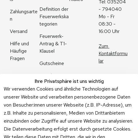
Tel: 035204 
Definition der 
- 794040
Zahlungsarte
Feuerwerkska
Mo - Fr 
n
tegorien
08:30 - 
Versand
16:00 Uhr
Feuerwerk-
Antrag & T1-
Hilfe und 
Zum 
Klausel
Häufige 
Kontaktformu
Fragen
lar
Gutscheine
Angebote
Ihre Privatsphäre ist uns wichtig
Feuerwerk 
Wir verwenden Cookies und ähnliche Technologien auf
Online kaufen
unserer Website und verarbeiten personenbezogene Daten
von Besucher:innen unserer Webseite (z.B. IP-Adresse), um
z.B. Inhalte zu personalisieren, Medien von Drittanbietern
einzubinden oder Zugriffe auf unsere Website zu analysieren.
Die Datenverarbeitung erfolgt erst durch gesetzte Cookies.
Vertrag
Wir teilen diese Daten mit Dritten, die wir in den