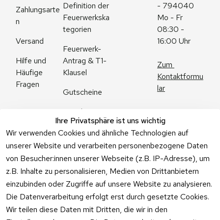
Definition der 
- 794040
Zahlungsarte
Feuerwerkska
Mo - Fr 
n
tegorien
08:30 - 
Versand
16:00 Uhr
Feuerwerk-
Antrag & T1-
Hilfe und 
Zum 
Klausel
Häufige 
Kontaktformu
Fragen
lar
Gutscheine
Angebote
Ihre Privatsphäre ist uns wichtig
Feuerwerk 
Wir verwenden Cookies und ähnliche Technologien auf
Online kaufen
unserer Website und verarbeiten personenbezogene Daten
von Besucher:innen unserer Webseite (z.B. IP-Adresse), um
z.B. Inhalte zu personalisieren, Medien von Drittanbietern
einzubinden oder Zugriffe auf unsere Website zu analysieren.
Die Datenverarbeitung erfolgt erst durch gesetzte Cookies.
Vertrag
Wir teilen diese Daten mit Dritten, die wir in den
widerrufen