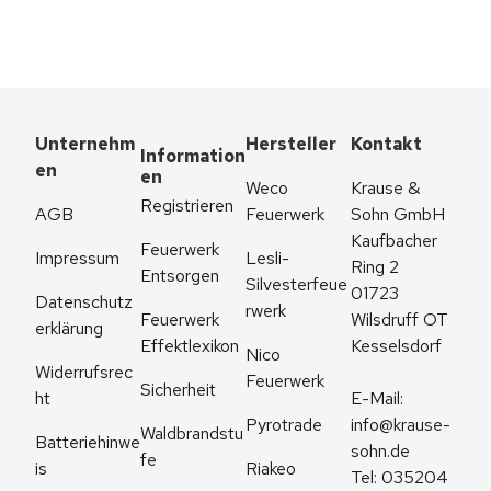
Unternehm
Hersteller
Kontakt
Information
en
en
Weco 
Krause & 
Registrieren
AGB
Feuerwerk
Sohn GmbH
Kaufbacher 
Feuerwerk 
Impressum
Lesli-
Ring 2
Entsorgen
Silvesterfeue
01723 
Datenschutz
rwerk
Feuerwerk 
Wilsdruff OT 
erklärung
Effektlexikon
Kesselsdorf
Nico 
Widerrufsrec
Feuerwerk
Sicherheit
ht
E-Mail: 
Pyrotrade
info@krause-
Waldbrandstu
Batteriehinwe
sohn.de
fe
is
Riakeo
Tel: 035204 