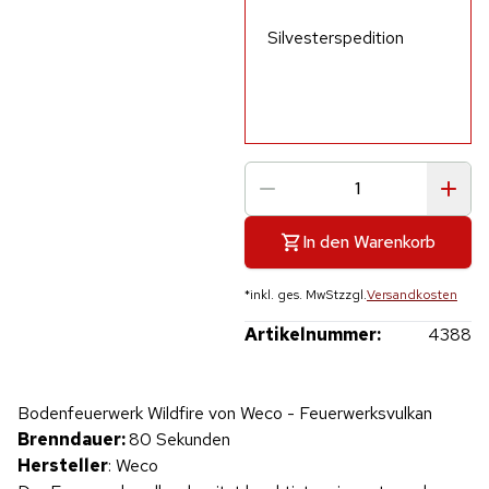
Silvesterspedition
In den Warenkorb
*
inkl. ges. MwSt
zzgl.
Versandkosten
Artikelnummer:
4388
Hinweis: Beim Abspielen werden Daten an YouTube übertragen.
Bodenfeuerwerk Wildfire von Weco - Feuerwerksvulkan
Produktvideo
Brenndauer:
80 Sekunden
Hersteller
: Weco