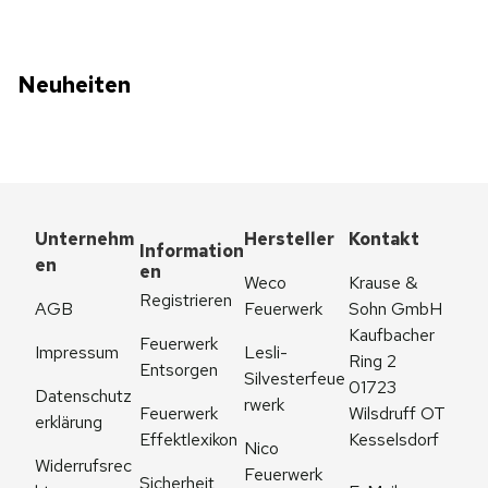
Neuheiten
Unternehm
Hersteller
Kontakt
Information
en
en
Weco 
Krause & 
Registrieren
AGB
Feuerwerk
Sohn GmbH
Kaufbacher 
Feuerwerk 
Impressum
Lesli-
Ring 2
Entsorgen
Silvesterfeue
01723 
Datenschutz
rwerk
Feuerwerk 
Wilsdruff OT 
erklärung
Effektlexikon
Kesselsdorf
Nico 
Widerrufsrec
Feuerwerk
Sicherheit