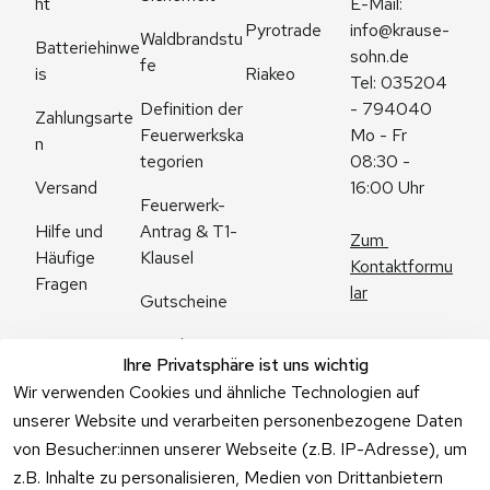
ht
E-Mail: 
Pyrotrade
info@krause-
Waldbrandstu
Batteriehinwe
sohn.de
fe
is
Riakeo
Tel: 035204 
Definition der 
- 794040
Zahlungsarte
Feuerwerkska
Mo - Fr 
n
tegorien
08:30 - 
Versand
16:00 Uhr
Feuerwerk-
Antrag & T1-
Hilfe und 
Zum 
Klausel
Häufige 
Kontaktformu
Fragen
lar
Gutscheine
Angebote
Ihre Privatsphäre ist uns wichtig
Feuerwerk 
Wir verwenden Cookies und ähnliche Technologien auf
Online kaufen
unserer Website und verarbeiten personenbezogene Daten
von Besucher:innen unserer Webseite (z.B. IP-Adresse), um
z.B. Inhalte zu personalisieren, Medien von Drittanbietern