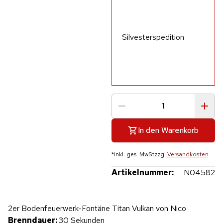
Silvesterspedition
In den Warenkorb
*
inkl. ges. MwSt
zzgl.
Versandkosten
Artikelnummer:
N04582
Hinweis: Beim Abspielen werden Daten an YouTube übertragen.
2er Bodenfeuerwerk-Fontäne Titan Vulkan von Nico
Produktvideo
Brenndauer:
30 Sekunden