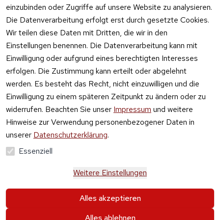
einzubinden oder Zugriffe auf unsere Website zu analysieren.
Die Datenverarbeitung erfolgt erst durch gesetzte Cookies.
Vertrag
Wir teilen diese Daten mit Dritten, die wir in den
widerrufen
Einstellungen benennen. Die Datenverarbeitung kann mit
Einwilligung oder aufgrund eines berechtigten Interesses
erfolgen. Die Zustimmung kann erteilt oder abgelehnt
werden. Es besteht das Recht, nicht einzuwilligen und die
Einwilligung zu einem späteren Zeitpunkt zu ändern oder zu
widerrufen. Beachten Sie unser
Impressum
und weitere
Hinweise zur Verwendung personenbezogener Daten in
unserer
Datenschutzerklärung
.
Essenziell
Weitere Einstellungen
Alle Preise verstehen sich inkl. der gesetzlichen 
Alles akzeptieren
Mehrwertsteuer und 
zzgl. Versand und Gebühren
.
Alles ablehnen
Krause & Sohn GmbH Kaufbacher Ring 2 01723 