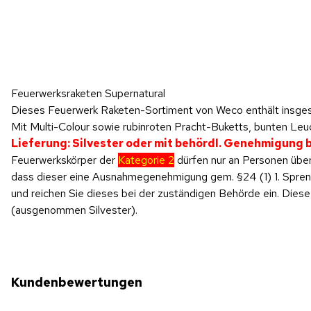
Hinweis: Beim Abspielen werden Daten an YouTube übertragen.
Feuerwerksraketen Supernatural
Produktvideo
Dieses Feuerwerk Raketen-Sortiment von Weco enthält insge
Mit Multi-Colour sowie rubinroten Pracht-Buketts, bunten Leuc
Lieferung: Silvester oder mit behördl. Genehmigung
Feuerwerkskörper der
Kategorie 2
dürfen nur an Personen über
dass dieser eine Ausnahmegenehmigung gem. §24 (1) 1. SprengV
und reichen Sie dieses bei der zuständigen Behörde ein. Di
(ausgenommen Silvester).
Kundenbewertungen