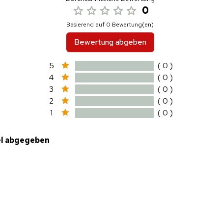
0
Basierend auf 0 Bewertung(en)
Bewertung abgeben
5
( 0 )
4
( 0 )
3
( 0 )
2
( 0 )
1
( 0 )
el abgegeben