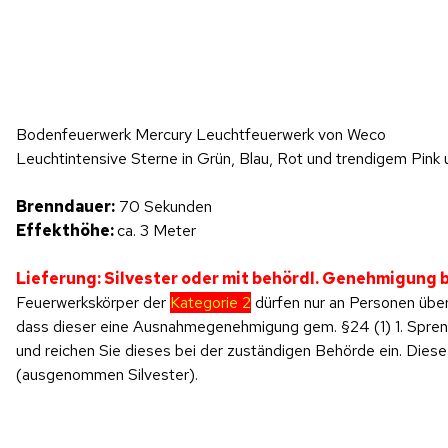
Hinweis: Beim Abspielen werden Daten an YouTube übertragen.
Bodenfeuerwerk Mercury Leuchtfeuerwerk von Weco
Produktvideo
Leuchtintensive Sterne in Grün, Blau, Rot und trendigem Pink 
Brenndauer:
70 Sekunden
Effekthöhe:
ca. 3 Meter
Lieferung: Silvester oder mit behördl. Genehmigung
Feuerwerkskörper der
Kategorie 2
dürfen nur an Personen über
dass dieser eine Ausnahmegenehmigung gem. §24 (1) 1. SprengV
und reichen Sie dieses bei der zuständigen Behörde ein. Di
(ausgenommen Silvester).