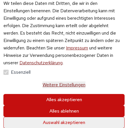
Wir teilen diese Daten mit Dritten, die wir in den
widerrufen
Einstellungen benennen. Die Datenverarbeitung kann mit
Einwilligung oder aufgrund eines berechtigten Interesses
erfolgen. Die Zustimmung kann erteilt oder abgelehnt
werden. Es besteht das Recht, nicht einzuwilligen und die
Einwilligung zu einem späteren Zeitpunkt zu ändern oder zu
widerrufen. Beachten Sie unser
Impressum
und weitere
Hinweise zur Verwendung personenbezogener Daten in
unserer
Datenschutzerklärung
.
Essenziell
Weitere Einstellungen
Alle Preise verstehen sich inkl. der gesetzlichen 
Alles akzeptieren
Mehrwertsteuer und 
zzgl. Versand und Gebühren
.
Alles ablehnen
Krause & Sohn GmbH Kaufbacher Ring 2 01723 
Wilsdruff OT Kesselsdorf
0
0
Auswahl akzeptieren