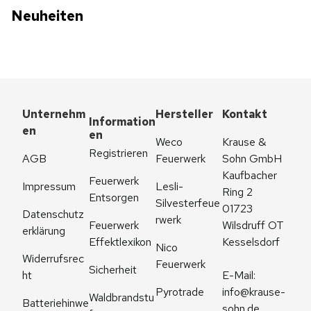
Neuheiten
Unternehm
Hersteller
Kontakt
Information
en
en
Weco 
Krause & 
Registrieren
AGB
Feuerwerk
Sohn GmbH
Kaufbacher 
Feuerwerk 
Impressum
Lesli-
Ring 2
Entsorgen
Silvesterfeue
01723 
Datenschutz
rwerk
Feuerwerk 
Wilsdruff OT 
erklärung
Effektlexikon
Kesselsdorf
Nico 
Widerrufsrec
Feuerwerk
Sicherheit
ht
E-Mail: 
Pyrotrade
info@krause-
Waldbrandstu
Batteriehinwe
sohn.de