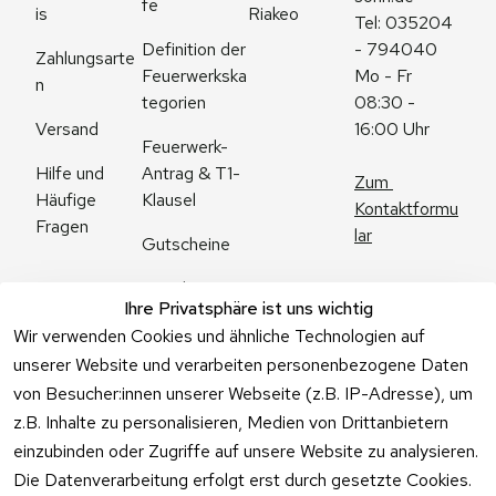
fe
is
Riakeo
Tel: 035204 
Definition der 
- 794040
Zahlungsarte
Feuerwerkska
Mo - Fr 
n
tegorien
08:30 - 
Versand
16:00 Uhr
Feuerwerk-
Antrag & T1-
Hilfe und 
Zum 
Klausel
Häufige 
Kontaktformu
Fragen
lar
Gutscheine
Angebote
Ihre Privatsphäre ist uns wichtig
Feuerwerk 
Wir verwenden Cookies und ähnliche Technologien auf
Online kaufen
unserer Website und verarbeiten personenbezogene Daten
von Besucher:innen unserer Webseite (z.B. IP-Adresse), um
z.B. Inhalte zu personalisieren, Medien von Drittanbietern
einzubinden oder Zugriffe auf unsere Website zu analysieren.
Die Datenverarbeitung erfolgt erst durch gesetzte Cookies.
Vertrag