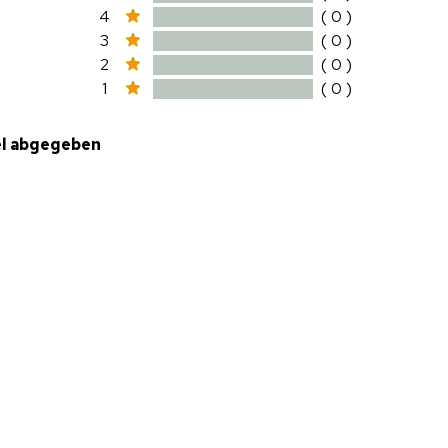
4
( 0 )
3
( 0 )
2
( 0 )
1
( 0 )
el abgegeben