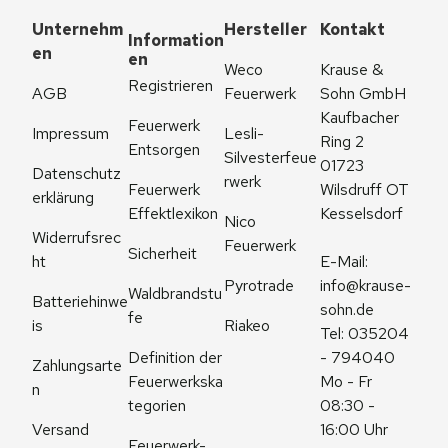
Unternehm
Hersteller
Kontakt
Information
en
en
Weco 
Krause & 
Registrieren
AGB
Feuerwerk
Sohn GmbH
Kaufbacher 
Feuerwerk 
Impressum
Lesli-
Ring 2
Entsorgen
Silvesterfeue
01723 
Datenschutz
rwerk
Feuerwerk 
Wilsdruff OT 
erklärung
Effektlexikon
Kesselsdorf
Nico 
Widerrufsrec
Feuerwerk
Sicherheit
ht
E-Mail: 
Pyrotrade
info@krause-
Waldbrandstu
Batteriehinwe
sohn.de
fe
is
Riakeo
Tel: 035204 
Definition der 
- 794040
Zahlungsarte
Feuerwerkska
Mo - Fr 
n
tegorien
08:30 - 
Versand
16:00 Uhr
Feuerwerk-