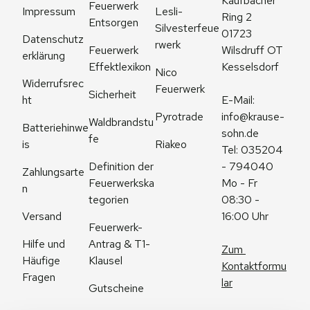
Kaufbacher 
Feuerwerk 
Impressum
Lesli-
Ring 2
Entsorgen
Silvesterfeue
01723 
Datenschutz
rwerk
Feuerwerk 
Wilsdruff OT 
erklärung
Effektlexikon
Kesselsdorf
Nico 
Widerrufsrec
Feuerwerk
Sicherheit
ht
E-Mail: 
Pyrotrade
info@krause-
Waldbrandstu
Batteriehinwe
sohn.de
fe
is
Riakeo
Tel: 035204 
Definition der 
- 794040
Zahlungsarte
Feuerwerkska
Mo - Fr 
n
tegorien
08:30 - 
Versand
16:00 Uhr
Feuerwerk-
Antrag & T1-
Hilfe und 
Zum 
Klausel
Häufige 
Kontaktformu
Fragen
lar
Gutscheine