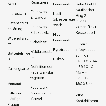
Registrieren
AGB
Feuerwerk
Sohn GmbH
Kaufbacher 
Feuerwerk 
Impressum
Lesli-
Ring 2
Entsorgen
Silvesterfeue
01723 
Datenschutz
rwerk
Feuerwerk 
Wilsdruff OT 
erklärung
Effektlexikon
Kesselsdorf
Nico 
Widerrufsrec
Feuerwerk
Sicherheit
ht
E-Mail: 
Pyrotrade
info@krause-
Waldbrandstu
Batteriehinwe
sohn.de
fe
is
Riakeo
Tel: 035204 
Definition der 
- 794040
Zahlungsarte
Feuerwerkska
Mo - Fr 
n
tegorien
08:30 - 
Versand
16:00 Uhr
Feuerwerk-
Antrag & T1-
Hilfe und 
Zum 
Klausel
Häufige 
Kontaktformu
Fragen