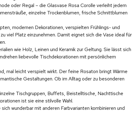
mmode oder Regal – die Glasvase Rosa Corolle verleiht jedem
lumensträuße, einzelne Trockenblumen, frische Schnittblumen
pten, modernen Dekorationen, verspielten Frühlings- und
u viel Platz einzunehmen. Damit eignet sich die Vase ideal für
en.
lien wie Holz, Leinen und Keramik zur Geltung. Sie lässt sich
mdrehen liebevolle Tischdekorationen mit persönlichem
, mal leicht verspielt wirkt. Der feine Rosaton bringt Wärme
 romantische Gestaltungen. Ob im Alltag oder zu besonderen
 einzelne Tischgruppen, Buffets, Beistelltische, Nachttische
ionen ist sie eine stilvolle Wahl.
ie sich wunderbar mit anderen Farbvarianten kombinieren und