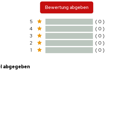
Bewertung abgeben
5
( 0 )
4
( 0 )
3
( 0 )
2
( 0 )
1
( 0 )
el abgegeben