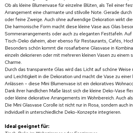
Ob als kleine Blumenvase für einzelne Blüten, als Teil einer 
Arrangement eine charmante und stilvolle Note. Gerade durch 
oder feine Zweige. Auch ohne aufwendige Dekoration wirkt diese
Die harmonische Form macht diese kleine Vase aus Glas besond
Sommerarrangements oder auch zu eleganten Festtafeln. Auf ein
Tisch-Deko daheim, aber ebenso für Restaurants, Cafés, Hochz
Besonders schön kommt die rosafarbene Glasvase in Kombination
einzeln dekorieren oder mit mehreren kleinen Vasen zu einem
Charme.
Durch das transparente Glas wird das Licht auf schöne Weise r
und Leichtigkeit in die Dekoration und macht die Vase zu eine
Anlässen – diese Mini Blumenvase ist ein dekoratives Wohnacce
Dank ihrer handlichen Maße lässt sich die kleine Deko-Vase flex
oder kleine dekorative Arrangements im Wohnbereich. Auch als
Die Mini Glasvase Corolle ist nicht nur in Rosa, sondern auch 
individuell in unterschiedliche Deko-Konzepte integrieren.
Ideal geeignet für: