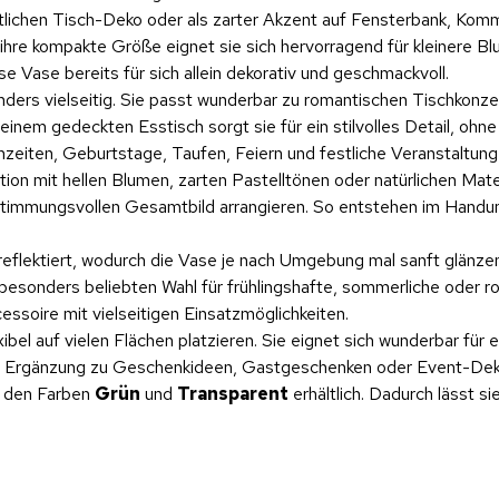
festlichen Tisch-Deko oder als zarter Akzent auf Fensterbank, Ko
ihre kompakte Größe eignet sie sich hervorragend für kleinere B
 Vase bereits für sich allein dekorativ und geschmackvoll.
ers vielseitig. Sie passt wunderbar zu romantischen Tischkonze
em gedeckten Esstisch sorgt sie für ein stilvolles Detail, ohne z
eiten, Geburtstage, Taufen, Feiern und festliche Veranstaltung
 mit hellen Blumen, zarten Pastelltönen oder natürlichen Materia
 stimmungsvollen Gesamtbild arrangieren. So entstehen im Handu
eflektiert, wodurch die Vase je nach Umgebung mal sanft glänzend
r besonders beliebten Wahl für frühlingshafte, sommerliche oder
ssoire mit vielseitigen Einsatzmöglichkeiten.
ibel auf vielen Flächen platzieren. Sie eignet sich wunderbar für
 Ergänzung zu Geschenkideen, Gastgeschenken oder Event-Dekorat
in den Farben
Grün
und
Transparent
erhältlich. Dadurch lässt s