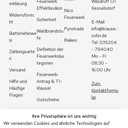
Feuerwerk 
Wilsdruff OT 
erklärung
Effektlexikon
Kesselsdorf
Nico 
Widerrufsrec
Feuerwerk
Sicherheit
ht
E-Mail: 
Pyrotrade
info@krause-
Waldbrandstu
Batteriehinwe
sohn.de
fe
is
Riakeo
Tel: 035204 
Definition der 
- 794040
Zahlungsarte
Feuerwerkska
Mo - Fr 
n
tegorien
08:30 - 
Versand
16:00 Uhr
Feuerwerk-
Antrag & T1-
Hilfe und 
Zum 
Klausel
Häufige 
Kontaktformu
Fragen
lar
Gutscheine
Angebote
Ihre Privatsphäre ist uns wichtig
Feuerwerk 
Wir verwenden Cookies und ähnliche Technologien auf