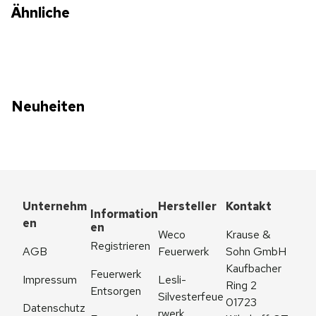
Ähnliche
Neuheiten
Unternehm
Hersteller
Kontakt
Information
en
en
Weco 
Krause & 
Registrieren
AGB
Feuerwerk
Sohn GmbH
Kaufbacher 
Feuerwerk 
Impressum
Lesli-
Ring 2
Entsorgen
Silvesterfeue
01723 
Datenschutz
rwerk