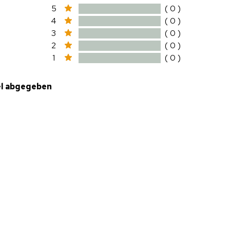
5
( 0 )
4
( 0 )
3
( 0 )
2
( 0 )
1
( 0 )
el abgegeben