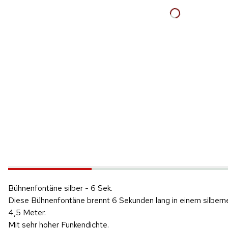
Hinweis: Beim Abspielen werden Daten an YouTube übertragen.
Bühnenfontäne silber - 6 Sek.
Produktvideo
Diese Bühnenfontäne brennt 6 Sekunden lang in einem silberne
4,5 Meter.
Mit sehr hoher Funkendichte.