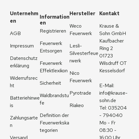
Unternehm
Hersteller
Kontakt
Information
en
en
Weco 
Krause & 
Registrieren
AGB
Feuerwerk
Sohn GmbH
Kaufbacher 
Feuerwerk 
Impressum
Lesli-
Ring 2
Entsorgen
Silvesterfeue
01723 
Datenschutz
rwerk
Feuerwerk 
Wilsdruff OT 
erklärung
Effektlexikon
Kesselsdorf
Nico 
Widerrufsrec
Feuerwerk
Sicherheit
ht
E-Mail: 
Pyrotrade
info@krause-
Waldbrandstu
Batteriehinwe
sohn.de
fe
is
Riakeo
Tel: 035204 
Definition der 
- 794040
Zahlungsarte
Feuerwerkska
Mo - Fr 
n
tegorien
08:30 - 
Versand
16:00 Uhr