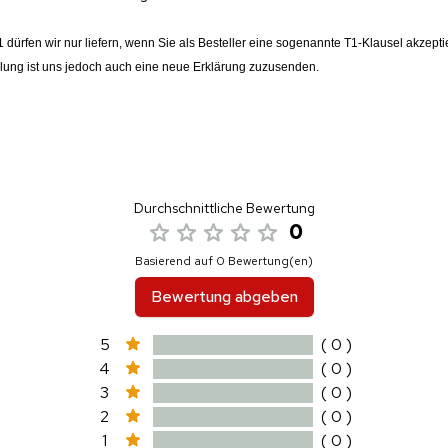
e T1 dürfen wir nur liefern, wenn Sie als Besteller eine sogenannte T1-Klausel akz
ellung ist uns jedoch auch eine neue Erklärung zuzusenden.
Durchschnittliche Bewertung
0
Basierend auf 0 Bewertung(en)
Bewertung abgeben
5
( 0 )
4
( 0 )
3
( 0 )
2
( 0 )
1
( 0 )