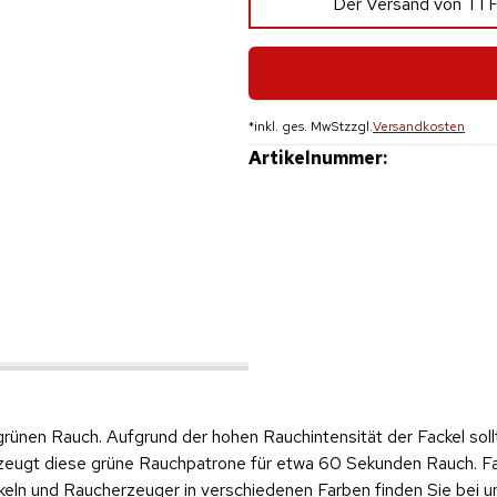
Der Versand von T1 F
*
inkl. ges. MwSt
zzgl.
Versandkosten
Artikelnummer:
rünen Rauch. Aufgrund der hohen Rauchintensität der Fackel sol
eugt diese grüne Rauchpatrone für etwa 60 Sekunden Rauch. Farb
eln und Raucherzeuger in verschiedenen Farben finden Sie bei u