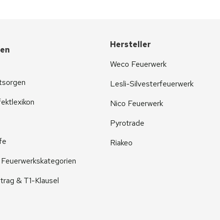
Hersteller
nen
Weco Feuerwerk
tsorgen
Lesli-Silvesterfeuerwerk
ektlexikon
Nico Feuerwerk
Pyrotrade
fe
Riakeo
r Feuerwerkskategorien
trag & T1-Klausel