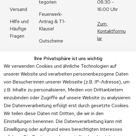
tegorien
08:30 - 
Versand
16:00 Uhr
Feuerwerk-
Antrag & T1-
Hilfe und 
Zum 
Klausel
Häufige 
Kontaktformu
Fragen
lar
Gutscheine
Angebote
Ihre Privatsphäre ist uns wichtig
Feuerwerk 
Wir verwenden Cookies und ähnliche Technologien auf
Online kaufen
unserer Website und verarbeiten personenbezogene Daten
von Besucher:innen unserer Webseite (z.B. IP-Adresse), um
z.B. Inhalte zu personalisieren, Medien von Drittanbietern
einzubinden oder Zugriffe auf unsere Website zu analysieren.
Die Datenverarbeitung erfolgt erst durch gesetzte Cookies.
Vertrag
Wir teilen diese Daten mit Dritten, die wir in den
widerrufen
Einstellungen benennen. Die Datenverarbeitung kann mit
Einwilligung oder aufgrund eines berechtigten Interesses