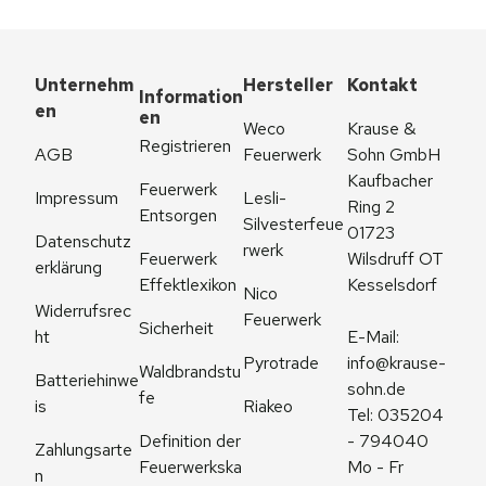
Unternehm
Hersteller
Kontakt
Information
en
en
Weco 
Krause & 
Registrieren
AGB
Feuerwerk
Sohn GmbH
Kaufbacher 
Feuerwerk 
Impressum
Lesli-
Ring 2
Entsorgen
Silvesterfeue
01723 
Datenschutz
rwerk
Feuerwerk 
Wilsdruff OT 
erklärung
Effektlexikon
Kesselsdorf
Nico 
Widerrufsrec
Feuerwerk
Sicherheit
ht
E-Mail: 
Pyrotrade
info@krause-
Waldbrandstu
Batteriehinwe
sohn.de
fe
is
Riakeo
Tel: 035204 
Definition der 
- 794040
Zahlungsarte
Feuerwerkska
Mo - Fr 
n