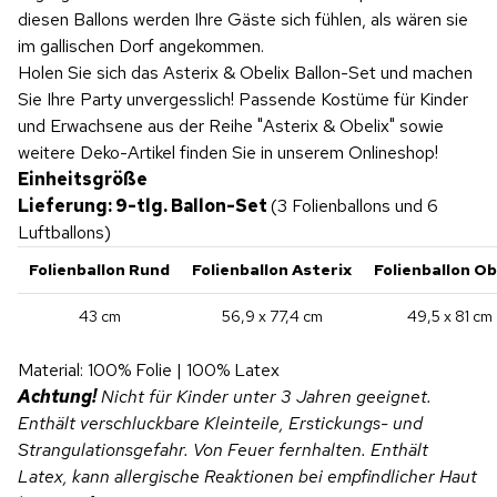
diesen Ballons werden Ihre Gäste sich fühlen, als wären sie
im gallischen Dorf angekommen.
Holen Sie sich das Asterix & Obelix Ballon-Set und machen
Sie Ihre Party unvergesslich! Passende Kostüme für Kinder
und Erwachsene aus der Reihe "Asterix & Obelix" sowie
weitere Deko-Artikel finden Sie in unserem Onlineshop!
Einheitsgröße
Lieferung: 9-tlg. Ballon-Set
(3 Folienballons und 6
Luftballons)
Folienballon Rund
Folienballon Asterix
Folienballon Ob
43 cm
56,9 x 77,4 cm
49,5 x 81 cm
Material: 100% Folie | 100% Latex
Achtung!
Nicht für Kinder unter 3 Jahren geeignet.
Enthält verschluckbare Kleinteile, Erstickungs- und
Strangulationsgefahr. Von Feuer fernhalten.
Enthält
Latex, kann allergische Reaktionen bei empfindlicher Haut