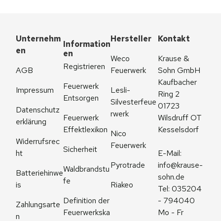
Unternehm
Hersteller
Kontakt
Information
en
en
Weco 
Krause & 
Registrieren
AGB
Feuerwerk
Sohn GmbH
Kaufbacher 
Feuerwerk 
Impressum
Lesli-
Ring 2
Entsorgen
Silvesterfeue
01723 
Datenschutz
rwerk
Feuerwerk 
Wilsdruff OT 
erklärung
Effektlexikon
Kesselsdorf
Nico 
Widerrufsrec
Feuerwerk
Sicherheit
ht
E-Mail: 
Pyrotrade
info@krause-
Waldbrandstu
Batteriehinwe
sohn.de
fe
is
Riakeo
Tel: 035204 
Definition der 
- 794040
Zahlungsarte
Feuerwerkska
Mo - Fr 
n