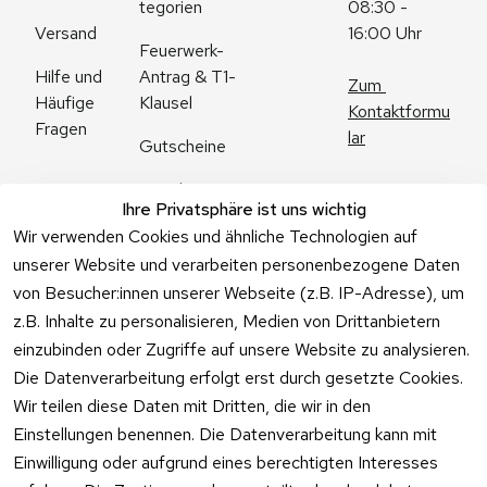
tegorien
08:30 - 
Versand
16:00 Uhr
Feuerwerk-
Antrag & T1-
Hilfe und 
Zum 
Klausel
Häufige 
Kontaktformu
Fragen
lar
Gutscheine
Angebote
Ihre Privatsphäre ist uns wichtig
Feuerwerk 
Wir verwenden Cookies und ähnliche Technologien auf
Online kaufen
unserer Website und verarbeiten personenbezogene Daten
von Besucher:innen unserer Webseite (z.B. IP-Adresse), um
z.B. Inhalte zu personalisieren, Medien von Drittanbietern
einzubinden oder Zugriffe auf unsere Website zu analysieren.
Die Datenverarbeitung erfolgt erst durch gesetzte Cookies.
Vertrag
Wir teilen diese Daten mit Dritten, die wir in den
widerrufen
Einstellungen benennen. Die Datenverarbeitung kann mit
Einwilligung oder aufgrund eines berechtigten Interesses