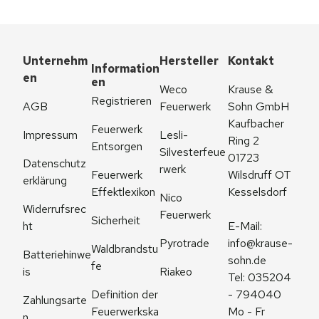
Unternehm
Hersteller
Kontakt
Information
en
en
Weco 
Krause & 
Registrieren
AGB
Feuerwerk
Sohn GmbH
Kaufbacher 
Feuerwerk 
Impressum
Lesli-
Ring 2
Entsorgen
Silvesterfeue
01723 
Datenschutz
rwerk
Feuerwerk 
Wilsdruff OT 
erklärung
Effektlexikon
Kesselsdorf
Nico 
Widerrufsrec
Feuerwerk
Sicherheit
ht
E-Mail: 
Pyrotrade
info@krause-
Waldbrandstu
Batteriehinwe
sohn.de
fe
is
Riakeo
Tel: 035204 
Definition der 
- 794040
Zahlungsarte
Feuerwerkska
Mo - Fr 
n