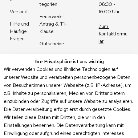
tegorien
08:30 - 
Versand
16:00 Uhr
Feuerwerk-
Antrag & T1-
Hilfe und 
Zum 
Klausel
Häufige 
Kontaktformu
Fragen
lar
Gutscheine
Angebote
Ihre Privatsphäre ist uns wichtig
Feuerwerk 
Wir verwenden Cookies und ähnliche Technologien auf
Online kaufen
unserer Website und verarbeiten personenbezogene Daten
von Besucher:innen unserer Webseite (z.B. IP-Adresse), um
z.B. Inhalte zu personalisieren, Medien von Drittanbietern
einzubinden oder Zugriffe auf unsere Website zu analysieren.
Die Datenverarbeitung erfolgt erst durch gesetzte Cookies.
Vertrag
Wir teilen diese Daten mit Dritten, die wir in den
widerrufen
Einstellungen benennen. Die Datenverarbeitung kann mit
Einwilligung oder aufgrund eines berechtigten Interesses