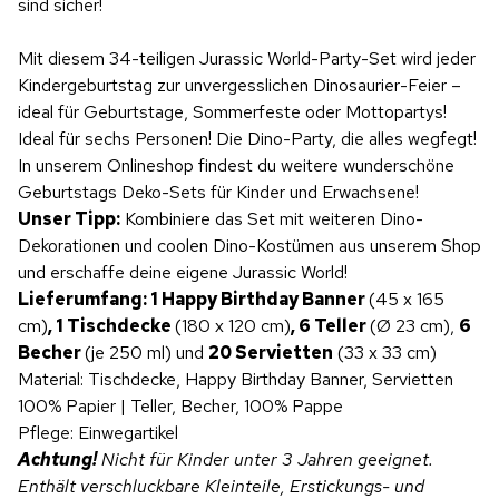
sind sicher!
Mit diesem 34-teiligen Jurassic World-Party-Set wird jeder
Kindergeburtstag zur unvergesslichen Dinosaurier-Feier –
ideal für Geburtstage, Sommerfeste oder Mottopartys!
Ideal für sechs Personen! Die Dino-Party, die alles wegfegt!
In unserem Onlineshop findest du weitere wunderschöne
Geburtstags Deko-Sets für Kinder und Erwachsene!
Unser Tipp:
Kombiniere das Set mit weiteren Dino-
Dekorationen und coolen Dino-Kostümen aus unserem Shop
und erschaffe deine eigene Jurassic World!
Lieferumfang: 1 Happy Birthday Banner
(45 x 165
cm)
, 1 Tischdecke
(180 x 120 cm)
, 6 Teller
(Ø 23 cm),
6
Becher
(je 250 ml) und
20 Servietten
(33 x 33 cm)
Material: Tischdecke, Happy Birthday Banner, Servietten
100% Papier | Teller, Becher, 100% Pappe
Pflege: Einwegartikel
Achtung!
Nicht für Kinder unter 3 Jahren geeignet.
Enthält verschluckbare Kleinteile, Erstickungs- und